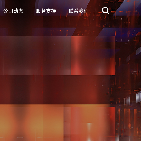
公司动态
服务支持
联系我们