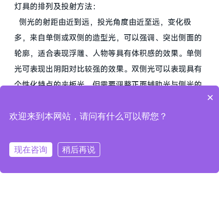
灯具的排列及投射方法：
侧光的射距由近到远，投光角度由近至远，变化极
多，来自单侧或双侧的造型光，可以强调、突出侧面的
轮廓，适合表现浮雕、人物等具有体积感的效果。单侧
光可表现出阴阳对比较强的效果。双侧光可以表现具有
个性化特点的夹板光，但需要调整正面辅助光与侧光的
×
光比才能获得比较完善的造型效果。
追光设计配置
欢迎来到本网站，请问有什么可以帮您？
根据光学成像及变焦原理设计的灯具，具有可改变光
圈的大小、色彩、明暗、虚实等功能，演出中安装在特
现在咨询
稍后再说
制的支架上追随演员移动的同时加强对其照明亮度，提
高观众的注意力，可以设置在演出剧院空间的多种位
置，实现对演员半身、全身、远距离、小范围的局部照
明效果。有时也可运用追光表现抽象、虚幻的舞台情