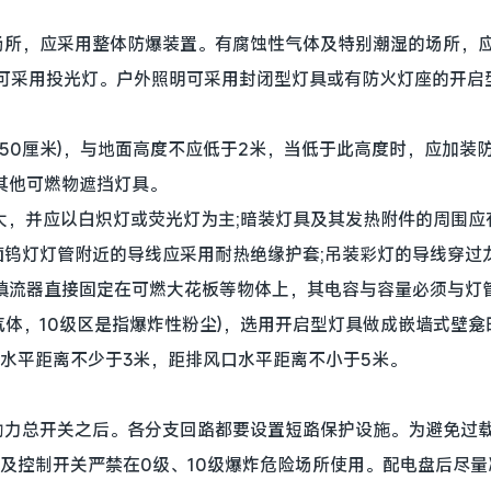
所，应采用整体防爆装置。有腐蚀性气体及特别潮湿的场所，应
)可采用投光灯。户外照明可采用封闭型灯具或有防火灯座的开启
于50厘米)，与地面高度不应低于2米，当低于此高度时，应加
其他可燃物遮挡灯具。
大，并应以白炽灯或荧光灯为主;暗装灯具及其发热附件的周围
卤钨灯灯管附近的导线应采用耐热绝缘护套;吊装彩灯的导线穿过
镇流器直接固定在可燃大花板等物体上，其电容与容量必须与灯
性气体，10级区是指爆炸性粉尘)，选用开启型灯具做成嵌墙式壁
水平距离不少于3米，距排风口水平距离不小于5米。
力总开关之后。各分支回路都要设置短路保护设施。为避免过载
及控制开关严禁在0级、10级爆炸危险场所使用。配电盘后尽