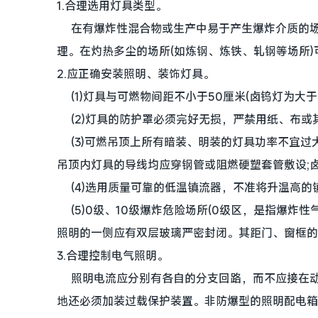
1.合理选用灯具类型。
在有爆炸性混合物或生产中易于产生爆炸介质的场
理。在灼热多尘的场所(如炼钢、炼铁、轧钢等场所
2.应正确安装照明、装饰灯具。
(1)灯具与可燃物间距不小于50厘米(卤钨灯为大
(2)灯具的防护罩必须完好无损，严禁用纸、布或
(3)可燃吊顶上所有暗装、明装的灯具功率不宜过
吊顶内灯具的导线均应穿钢管或阻燃硬塑套管敷设;
(4)选用质量可靠的低温镇流器，不准将升温高的
(5)0级、10级爆炸危险场所(0级区，是指爆炸
照明的一侧应有双层玻璃严密封闭。其距门、窗框的
3.合理控制电气照明。
照明电流应分别有各自的分支回路，而不应接在动
地还必须加装过载保护装置。非防爆型的照明配电箱