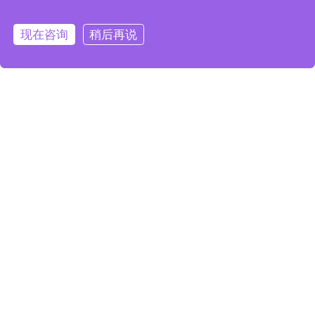
总结
通过本文的介绍，我们了解了如何制作舞台幕布的步
现在咨询
稍后再说
骤与技巧。从确定尺寸和材料、设计图案和色彩，到制
作结构和细节处理，再到幕布的运用和效果展示，每个
步骤都至关重要，都会对舞台效果产生重要影响。希望
本文能够帮助您打造出完美的舞台幕布，为观众带来独
特的视觉体验。
上一篇：
舞台灯具的安全防火
下一篇：
旋转舞台在舞美演出
措施
中的作用和效果